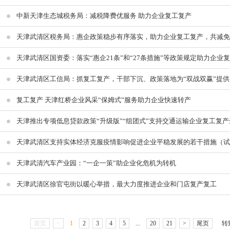
中新天津生态城税务局：减税降费优服务 助力企业复工复产
天津武清区税务局：惠企政策稳步有序落实，助力企业复工复产，共减免税费
天津武清区国资委：落实“惠企21条”和“27条措施”等政策规定助力企业
天津武清区工信局：抓复工复产，干部下沉、政策落地为“双战双赢”提
复工复产 天津红桥企业风采“保姆式”服务助力企业快速转产
天津推出专项低息贷款政策“升级版”“组团式”支持交通运输企业复工复产
天津武清区支持实体经济克服疫情影响促进企业平稳发展的若干措施（试
天津武清汽车产业园：“一企一策”助企业化危机为转机
天津武清区徐官屯街以暖心举措，最大力度推进企业和门店复产复工
首页
<
1
2
3
4
5
...
20
21
>
尾页
转