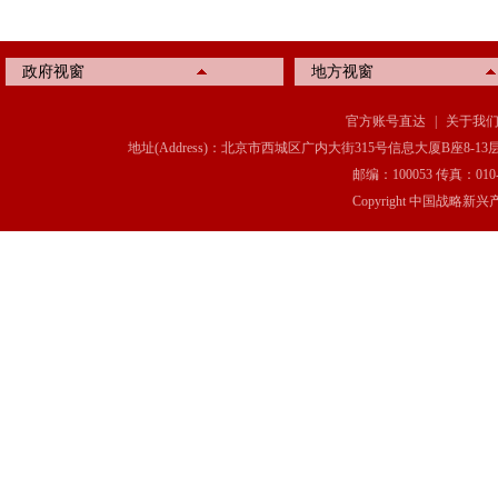
政府视窗
地方视窗
官方账号直达
|
关于我
地址(Address)：北京市西城区广内大街315号信息大厦B座8-13层(8-13 Floor, IT C
邮编：100053 传真：010-6369
Copyright 中国战略新