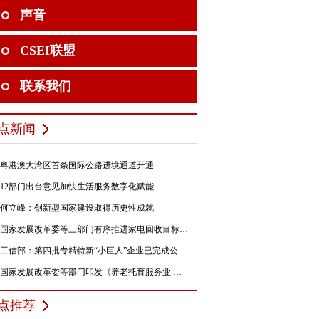
声音
CSEI联盟
联系我们
点新闻
粤港澳大湾区首条国际公路进境通道开通
12部门出台意见加快生活服务数字化赋能
何立峰：创新型国家建设取得历史性成就
国家发展改革委等三部门有序推进家电回收目标责任制行动
工信部：第四批专精特新“小巨人”企业已完成公示，民营企业占84%
国家发展改革委等部门印发《养老托育服务业 纾困扶持若干政策措施》的通知
点推荐