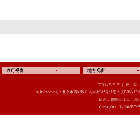
政府视窗
地方视窗
官方账号直达
|
关于我
地址(Address)：北京市西城区广内大街315号信息大厦B座8-13层(8-13 Floor, IT C
邮编：100053 传真：010-6369
Copyright 中国战略新