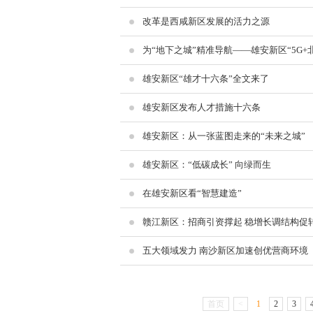
改革是西咸新区发展的活力之源
为“地下之城”精准导航——雄安新区“5G
雄安新区“雄才十六条”全文来了
雄安新区发布人才措施十六条
雄安新区：从一张蓝图走来的“未来之城”
雄安新区：“低碳成长” 向绿而生
在雄安新区看“智慧建造”
赣江新区：招商引资撑起 稳增长调结构促转
五大领域发力 南沙新区加速创优营商环境
首页
<
1
2
3