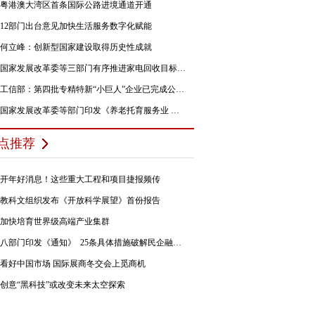
粤港澳大湾区首条国际公路进境通道开通
12部门出台意见加快生活服务数字化赋能
何立峰：创新型国家建设取得历史性成就
国家发展改革委等三部门有序推进家电回收目标责任制行动
工信部：第四批专精特新“小巨人”企业已完成公示，民营企业占84%
国家发展改革委等部门印发《养老托育服务业 纾困扶持若干政策措施》的通知
点推荐
开年好消息！这些重大工程和项目捷报频传
教科文组织发布《开放科学展望》首份报告
加快培育世界级高端产业集群
八部门印发《通知》 25条具体措施破解民企融资难题
看好中国市场 国际展商冬交会上觅商机
创意“黑科技”或改变未来太空探索