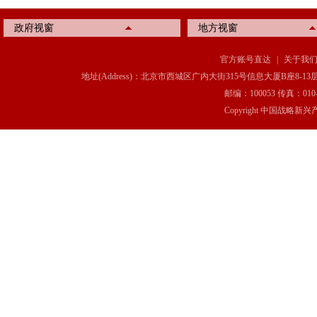
政府视窗
地方视窗
官方账号直达
|
关于我
地址(Address)：北京市西城区广内大街315号信息大厦B座8-13层(8-13 Floor, IT C
邮编：100053 传真：010-6369
Copyright 中国战略新