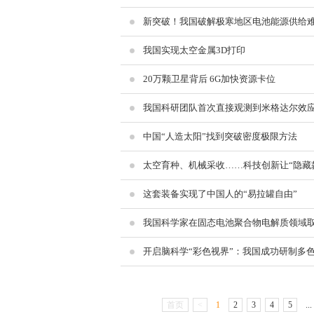
新突破！我国破解极寒地区电池能源供给
我国实现太空金属3D打印
20万颗卫星背后 6G加快资源卡位
我国科研团队首次直接观测到米格达尔效应
中国“人造太阳”找到突破密度极限方法
太空育种、机械采收……科技创新让“隐藏
这套装备实现了中国人的“易拉罐自由”
我国科学家在固态电池聚合物电解质领域
开启脑科学“彩色视界”：我国成功研制多
首页
<
1
2
3
4
5
...