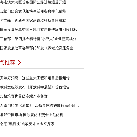
粤港澳大湾区首条国际公路进境通道开通
12部门出台意见加快生活服务数字化赋能
何立峰：创新型国家建设取得历史性成就
国家发展改革委等三部门有序推进家电回收目标责任制行动
工信部：第四批专精特新“小巨人”企业已完成公示，民营企业占84%
国家发展改革委等部门印发《养老托育服务业 纾困扶持若干政策措施》的通知
点推荐
开年好消息！这些重大工程和项目捷报频传
教科文组织发布《开放科学展望》首份报告
加快培育世界级高端产业集群
八部门印发《通知》 25条具体措施破解民企融资难题
看好中国市场 国际展商冬交会上觅商机
创意“黑科技”或改变未来太空探索