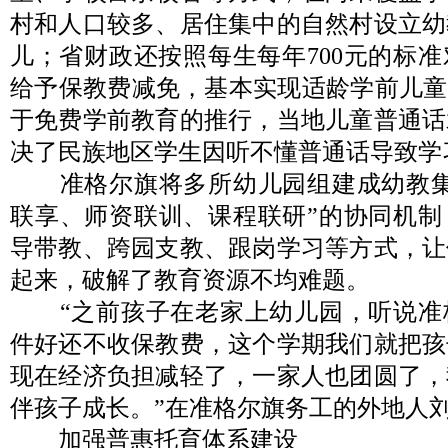
村和人口较多、居住集中的自然村设立幼
儿；省财政还按照每生每年700元的标
给予保教费减免，基本实现适龄学前儿童
于免费学前教育的推行，当地儿童普通话
决了民族地区学生因听不懂普通话导致学
准格尔旗将多所幼儿园组建成幼教集
联享、师资联训、课程联研”的协同机制
导带教、跨园支教、跟岗学习等方式，让
起来，破解了教育资源不均难题。
“之前孩子在老家上幼儿园，听说准
件好还不收保教费，这个学期我们就把孩
现在经济负担减轻了，一家人也团圆了，
伴孩子成长。”在准格尔旗务工的外地人
加强普惠托育体系建设