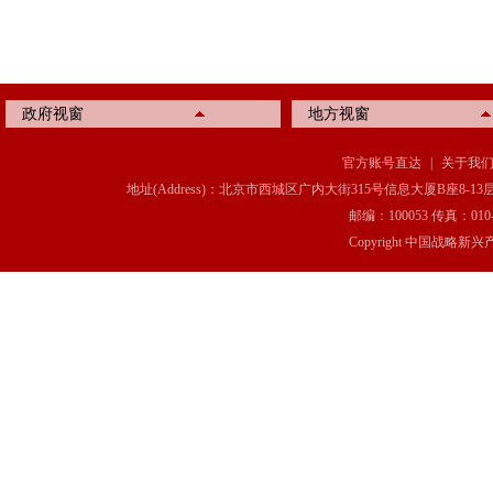
政府视窗
地方视窗
官方账号直达
|
关于我
地址(Address)：北京市西城区广内大街315号信息大厦B座8-13层(8-13 Floor, IT C
邮编：100053 传真：010-6369
Copyright 中国战略新