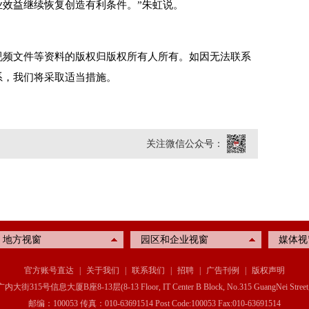
效益继续恢复创造有利条件。”朱虹说。
视频文件等资料的版权归版权所有人所有。如因无法联系
系，我们将采取适当措施。
关注微信公众号：
地方视窗
园区和企业视窗
媒体视
官方账号直达
|
关于我们
|
联系我们
|
招聘
|
广告刊例
|
版权声明
信息大厦B座8-13层(8-13 Floor, IT Center B Block, No.315 GuangNei Street, Xichen
邮编：100053 传真：010-63691514 Post Code:100053 Fax:010-63691514