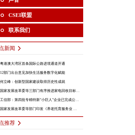
声音
CSEI联盟
联系我们
点新闻
粤港澳大湾区首条国际公路进境通道开通
12部门出台意见加快生活服务数字化赋能
何立峰：创新型国家建设取得历史性成就
国家发展改革委等三部门有序推进家电回收目标责任制行动
工信部：第四批专精特新“小巨人”企业已完成公示，民营企业占84%
国家发展改革委等部门印发《养老托育服务业 纾困扶持若干政策措施》的通知
点推荐