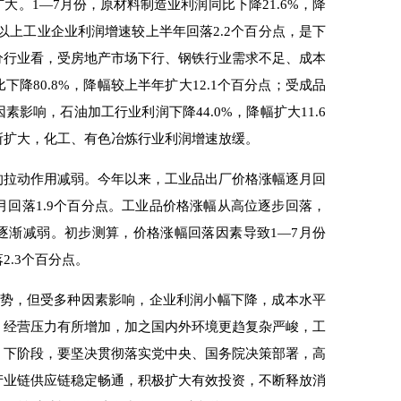
1—7月份，原材料制造业利润同比下降21.6%，降
以上工业企业利润增速较上半年回落2.2个百分点，是下
分行业看，受房地产市场下行、钢铁行业需求不足、成本
降80.8%，降幅较上半年扩大12.1个百分点；受成品
影响，石油加工行业利润下降44.0%，降幅扩大11.6
所扩大，化工、有色冶炼行业利润增速放缓。
拉动作用减弱。今年以来，工业品出厂价格涨幅逐月回
较上月回落1.9个百分点。工业品价格涨幅从高位逐步回落，
逐渐减弱。初步测算，价格涨幅回落因素导致1—7月份
2.3个百分点。
态势，但受多种因素影响，企业利润小幅下降，成本水平
，经营压力有所增加，加之国内外环境更趋复杂严峻，工
。下阶段，要坚决贯彻落实党中央、国务院决策部署，高
产业链供应链稳定畅通，积极扩大有效投资，不断释放消