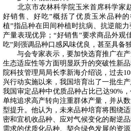
北京市农林科学院玉米首席科学家赵
好销售、好吃”概括了优质玉米品种的
植”指品种在田间种植时抗病、抗逆能力
产量表现优异；“好销售”要求商品外观
吃”则强调品种口感风味优良，甚至具备
与会专家表示，要加快选育推广在产
生态适应性等方面明显跃升的突破性新品
院科技管理局局长李新海介绍说，过去1
兴行动实施以来，我国培育出了一批生产
我国审定品种中优质品种占比已达90%
单纯追求高产转向注重群体产量，并从数
型提升。他认为，未来品种培育将围绕适
密和宜机收品种、应对气候变化的耐逆品
需求的优质化品种、契合绿色发展的资源