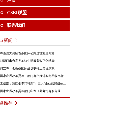
声音
CSEI联盟
联系我们
点新闻
粤港澳大湾区首条国际公路进境通道开通
12部门出台意见加快生活服务数字化赋能
何立峰：创新型国家建设取得历史性成就
国家发展改革委等三部门有序推进家电回收目标责任制行动
工信部：第四批专精特新“小巨人”企业已完成公示，民营企业占84%
国家发展改革委等部门印发《养老托育服务业 纾困扶持若干政策措施》的通知
点推荐