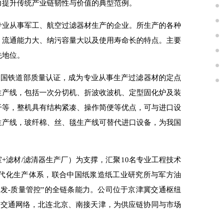
力提升传统产业链韧性与价值的典型范例。
专业从事军工、航空过滤器材生产的企业。所生产的各种
、流通能力大、纳污容量大以及使用寿命长的特点。主要
先地位。
共和国铁道部质量认证，成为专业从事生产过滤器材的定点
生产线，包括一次分切机、折波收波机、定型固化炉及装
干等，整机具有结构紧凑、操作简便等优点，可与进口设
生产线，玻纤棉、丝、毯生产线
可
替代进口设备，为我国
室+滤材/滤清器生产厂）为支撑，汇聚10名专业工程技术
现代化生产体系，联合中国纸浆造纸工业研究所与军方油
发-质量管控”的全链条能力。公司
位于
京津冀交通枢纽
体交通网络，北连北京、南接天津，为供应链协同与市场