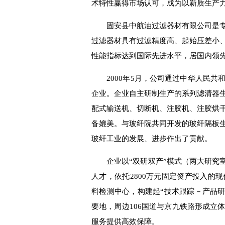
术特性赢得市场认可，成为以新质生产
固安县中航油过滤器材有限公司是
过滤器材具有过滤精度高、起始压差小
性能指标达到国际先进水平，居国内领
2000年5月，公司通过中华人民
企业。企业自主研制生产的系列滤清器
配式输送机、切断机、注胶机、注胶烘
备媲美
。
与玻纤院
共同开发的玻纤隔板
玻纤工业的发展、进步作出了贡献。
企业以“双研双产”模式（两大研究
人才，依托2800万元固定资产投入的
料检测中心，构建起“技术跟踪
－
产品研
要地，
周边
106国道与京九铁路形成立
服务提供高效保障。