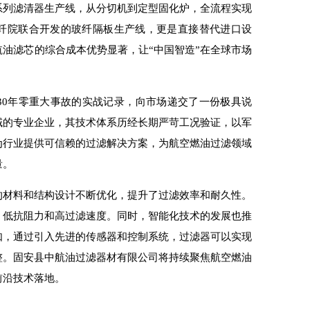
系列滤清器生产线，从分切机到定型固化炉，全流程实现
纤院联合开发的玻纤隔板生产线，更是直接替代进口设
航油滤芯的综合成本优势显著，让“中国智造”在全球市场
30
年零重大事故的实战记录
，
向市场递交了一份极具说
域的专业企业
，
其技术体系历经长期严苛工况验证
，
以军
为行业提供可信赖的过滤解决方案
，
为航空燃油过滤领域
量。
的材料和结构设计不断优化，提升了过滤效率和耐久性。
、低抗阻力和高过滤速度。同时，智能化技术的发展也推
如，通过引入先进的传感器和控制系统，过滤器可以实现
整。固安县中航油过滤器材有限公司将持续聚焦航空燃油
前沿技术落地。