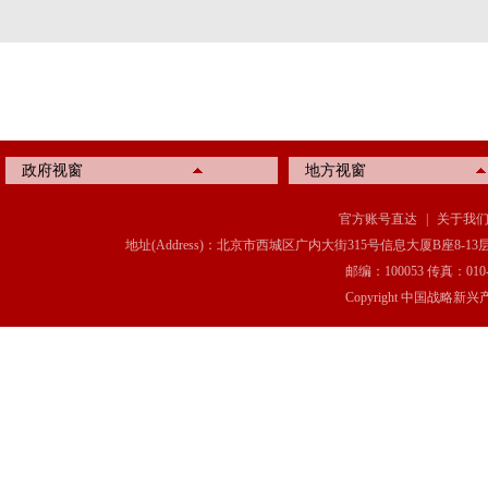
政府视窗
地方视窗
官方账号直达
|
关于我
地址(Address)：北京市西城区广内大街315号信息大厦B座8-13层(8-13 Floor, IT C
邮编：100053 传真：010-6369
Copyright 中国战略新