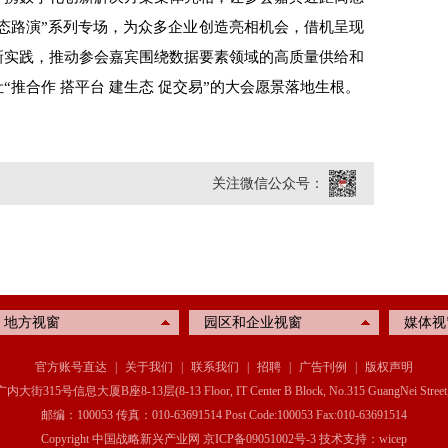
生态路演”系列专场，为众多企业创造亮相机会，借机呈现
新实践，推动参会嘉宾围绕数据要素领域的高质量供给和
推合作 搭平台 建生态 促交易”的大会愿景落地生根。
关注微信公众号：
地方视窗
园区和企业视窗
媒体视
官方账号直达
|
关于我们
|
联系我们
|
招聘
|
广告刊例
|
版权声明
信息大厦B座8-13层(8-13 Floor, IT Center B Block, No.315 GuangNei Street, Xichen
邮编：100053 传真：010-63691514 Post Code:100053 Fax:010-63691514
Copyright 中国战略新兴产业网
京ICP备09051002号-3
技术支持：wicep