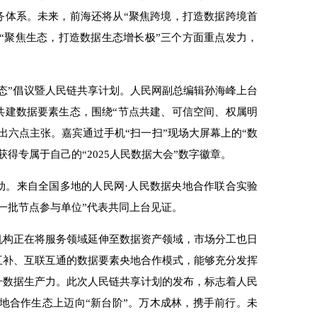
务体系。未来，前海还将从“聚焦跨境，打造数据跨境首
”“聚焦生态，打造数据生态增长极”三个方面重点发力，
态”倡议暨人民链共享计划。人民网副总编辑孙海峰上台
共建数据要素生态，围绕“节点共建、可信空间、权属明
出六点主张。嘉宾通过手机“扫一扫”现场大屏幕上的“数
获得专属于自己的“
2025
人民数据大会”数字徽章。
动。来自全国多地的人民网·人民数据央地合作联合实验
一批节点参与单位”代表共同上台见证。
机构正在将服务领域延伸至数据资产领域，市场分工也日
互补、互联互通的数据要素央地合作模式，能够充分发挥
升数据生产力。此次人民链共享计划的发布，标志着人民
地合作生态上迈向“新台阶”。万木成林，携手前行。未