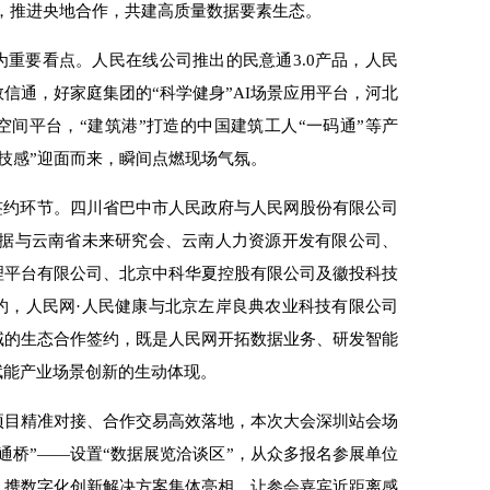
，推进央地合作，共建高质量数据要素生态。
成为重要看点。人民在线公司推出的民意通
3.0
产品，人民
信通，好家庭集团的“科学健身”
AI
场景应用平台，河北
间平台，“建筑港”打造的中国建筑工人“一码通”等产
技感”迎面而来，瞬间点燃现场气氛。
签约环节。四川省巴中市人民政府与人民网股份有限公司
数据与云南省未来研究会、云南人力资源开发有限公司、
理平台有限公司、北京中科华夏控股有限公司及徽投科技
约，人民网·人民健康与北京左岸良典农业科技有限公司
域的生态合作签约，既是人民网开拓数据业务、研发智能
赋能产业场景创新的生动体现。
项目精准对接、合作交易高效落地，本次大会深圳站会场
速通桥”——设置“数据展览洽谈区”，从众多报名参展单位
，携数字化创新解决方案集体亮相，让参会嘉宾近距离感