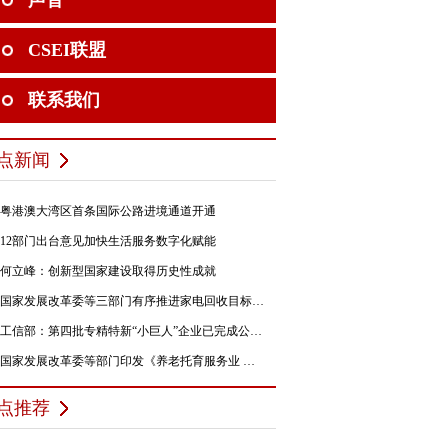
声音
CSEI联盟
联系我们
点新闻
粤港澳大湾区首条国际公路进境通道开通
12部门出台意见加快生活服务数字化赋能
何立峰：创新型国家建设取得历史性成就
国家发展改革委等三部门有序推进家电回收目标责任制行动
工信部：第四批专精特新“小巨人”企业已完成公示，民营企业占84%
国家发展改革委等部门印发《养老托育服务业 纾困扶持若干政策措施》的通知
点推荐