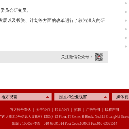
家委员会研究员。
发展以及投资、计划等方面的改革进行了较为深入的研
关注微信公众号：
地方视窗
园区和企业视窗
媒体视
官方账号直达
|
关于我们
|
联系我们
|
招聘
|
广告刊例
|
版权声明
信息大厦B座8-13层(8-13 Floor, IT Center B Block, No.315 GuangNei Street, Xichen
邮编：100053 传真：010-63691514 Post Code:100053 Fax:010-63691514