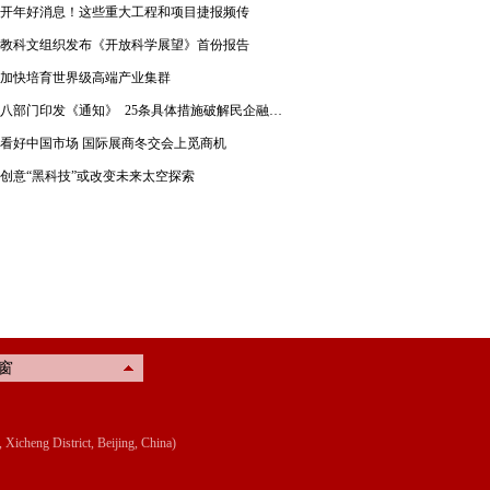
开年好消息！这些重大工程和项目捷报频传
教科文组织发布《开放科学展望》首份报告
加快培育世界级高端产业集群
八部门印发《通知》 25条具体措施破解民企融资难题
看好中国市场 国际展商冬交会上觅商机
创意“黑科技”或改变未来太空探索
窗
g District, Beijing, China)