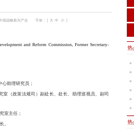
中国战略新兴产业
字体： [
大
中
小
]
nt and Reform Commission, Former Secretary-
热
究中心助理研究员；
研究室（政策法规司）副处长、处长、助理巡视员、副司
研究室主任；
热
书长。