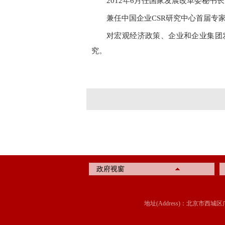
2012年6月任国家发展改革委秘书长
兼任中国企业CSR研究中心首届专
对宏观经济政策、企业和企业集团
究。
政府视窗
地址(Address)：北京市西城区广内大街315号