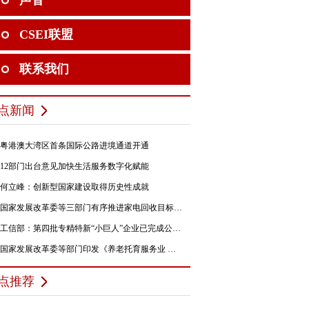
声音
CSEI联盟
联系我们
点新闻
粤港澳大湾区首条国际公路进境通道开通
12部门出台意见加快生活服务数字化赋能
何立峰：创新型国家建设取得历史性成就
国家发展改革委等三部门有序推进家电回收目标责任制行动
工信部：第四批专精特新“小巨人”企业已完成公示，民营企业占84%
国家发展改革委等部门印发《养老托育服务业 纾困扶持若干政策措施》的通知
点推荐