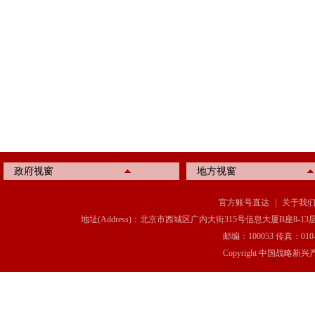
政府视窗
地方视窗
官方账号直达
|
关于我
地址(Address)：北京市西城区广内大街315号信息大厦B座8-13层(8-13 Floor, IT C
邮编：100053 传真：010-6369
Copyright 中国战略新