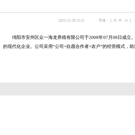
2021-12-28 15:12
字体： [
大
中
小
]
绵阳市安州区众一海龙养殖有限公司于
2008
年
07
月
08
日成立
的现代化企业。公司采用“公司
+
自愿合作者
+
农户”的经营模式，