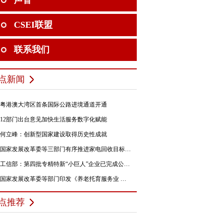
声音
CSEI联盟
联系我们
点新闻
粤港澳大湾区首条国际公路进境通道开通
12部门出台意见加快生活服务数字化赋能
何立峰：创新型国家建设取得历史性成就
国家发展改革委等三部门有序推进家电回收目标责任制行动
工信部：第四批专精特新“小巨人”企业已完成公示，民营企业占84%
国家发展改革委等部门印发《养老托育服务业 纾困扶持若干政策措施》的通知
点推荐