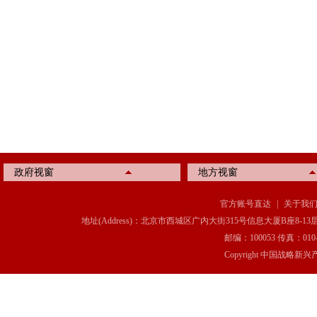
政府视窗
地方视窗
官方账号直达
|
关于我
地址(Address)：北京市西城区广内大街315号信息大厦B座8-13层(8-13 Floor, IT C
邮编：100053 传真：010-6369
Copyright 中国战略新