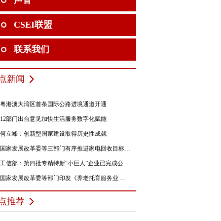
声音
CSEI联盟
联系我们
点新闻
粤港澳大湾区首条国际公路进境通道开通
12部门出台意见加快生活服务数字化赋能
何立峰：创新型国家建设取得历史性成就
国家发展改革委等三部门有序推进家电回收目标责任制行动
工信部：第四批专精特新“小巨人”企业已完成公示，民营企业占84%
国家发展改革委等部门印发《养老托育服务业 纾困扶持若干政策措施》的通知
点推荐