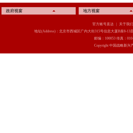
政府视窗
地方视窗
官方账号直达
|
关于我
地址(Address)：北京市西城区广内大街315号信息大厦B座8-13层(8-13 Floor, IT C
邮编：100053 传真：010-6369
Copyright 中国战略新