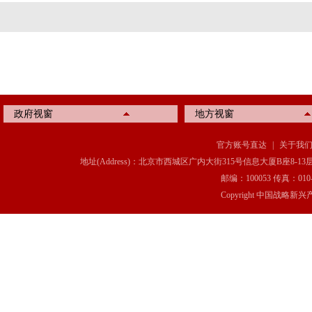
政府视窗
地方视窗
官方账号直达
|
关于我
地址(Address)：北京市西城区广内大街315号信息大厦B座8-13层(8-13 Floor, IT C
邮编：100053 传真：010-6369
Copyright 中国战略新