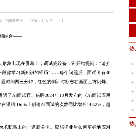
源：
中国青年报
字体： [
大
中
小
]
力相结合——
热
形象出现在屏幕上，调试完设备，它开始提问：“请介
一段你学习新知识的经历”……每个问题后，面试者有30
答题时间两三分钟，红色的倒计时标志在画面上方闪烁。
了AI面试官。猎聘2024年10月发布的《AI面试应用
聘·Doris上创建AI面试的次数同比增长448.2%，越
热
为求职路上的一道新关卡。应届毕业生如何更好地应对