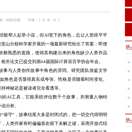
源：
科技日报
字体： [
大
中
小
]
等平台已经能帮人起草小说，但AI笔下的角色，总让人觉得平平
教堂山分校科学家开展的一项最新研究给出了答案：即便
热
于依赖熟悉的套路，使得其构建出来的角色缺少人类作品
相关论文已提交到第64届国际计算语言学协会年会。
故事与人类创作故事中角色的异同。研究团队借鉴文学
比如角色是否显得真实或夸张、性格是否随着时间变化、
保持神秘还是被读者完全看透等。
R的AI工具，它能系统评估数千个故事，并测量人物特
小说分析。
“保守”，故事结尾大多是封闭式的，把一切交代得明明
热
下，人类作家有时偏偏喜欢留下未解之谜，采用开放式结