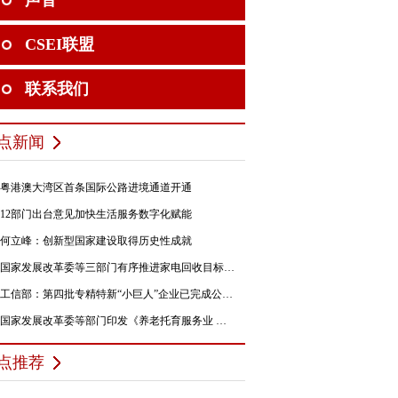
声音
CSEI联盟
联系我们
点新闻
粤港澳大湾区首条国际公路进境通道开通
12部门出台意见加快生活服务数字化赋能
何立峰：创新型国家建设取得历史性成就
国家发展改革委等三部门有序推进家电回收目标责任制行动
工信部：第四批专精特新“小巨人”企业已完成公示，民营企业占84%
国家发展改革委等部门印发《养老托育服务业 纾困扶持若干政策措施》的通知
点推荐