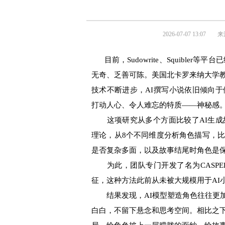
2026-07-07 13:07
来
目前，Sudowrite、Squibler
无奇、乏善可陈。美国北卡罗来纳大学
技术不断进步，AI撰写小说依旧倾向
打动人心、令人难忘的特质——神秘感。
这项研究从多个方面比较了AI生成
理论，从8个不同维度分析角色描写，
是否复杂多面，以及故事结尾时角色是
为此，团队专门开发了名为CASPE
征，这种方法此前从未被大规模用于AI
结果发现，AI模型塑造角色往往更加
白白，不留下悬念和思考空间。相比之