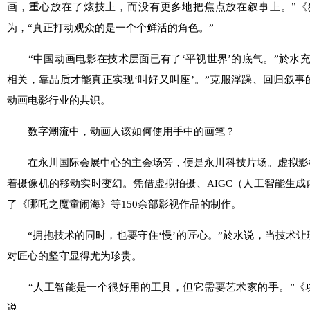
画，重心放在了炫技上，而没有更多地把焦点放在叙事上。”《
为，“真正打动观众的是一个个鲜活的角色。”
“中国动画电影在技术层面已有了‘平视世界’的底气。”於水充
相关，靠品质才能真正实现‘叫好又叫座’。”克服浮躁、回归叙
动画电影行业的共识。
数字潮流中，动画人该如何使用手中的画笔？
在永川国际会展中心的主会场旁，便是永川科技片场。虚拟影棚
着摄像机的移动实时变幻。凭借虚拟拍摄、AIGC（人工智能生
了《哪吒之魔童闹海》等150余部影视作品的制作。
“拥抱技术的同时，也要守住‘慢’的匠心。”於水说，当技术让
对匠心的坚守显得尤为珍贵。
“人工智能是一个很好用的工具，但它需要艺术家的手。”《功
说。