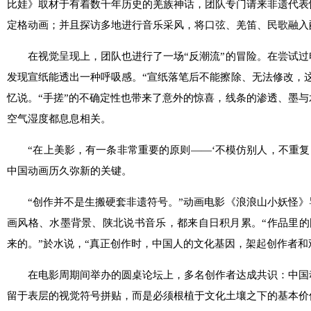
比娃》取材于有着数千年历史的羌族神话，团队专门请来非遗代表
定格动画；并且探访多地进行音乐采风，将口弦、羌笛、民歌融入
在视觉呈现上，团队也进行了一场“反潮流”的冒险。在尝试过
发现宣纸能透出一种呼吸感。“宣纸落笔后不能擦除、无法修改，
忆说。“手搓”的不确定性也带来了意外的惊喜，线条的渗透、墨
空气湿度都息息相关。
“在上美影，有一条非常重要的原则——‘不模仿别人，不重复自
中国动画历久弥新的关键。
“创作并不是生搬硬套非遗符号。”动画电影《浪浪山小妖怪》
画风格、水墨背景、陕北说书音乐，都来自日积月累。“作品里的
来的。”於水说，“真正创作时，中国人的文化基因，架起创作者和
在电影周期间举办的圆桌论坛上，多名创作者达成共识：中国
留于表层的视觉符号拼贴，而是必须根植于文化土壤之下的基本价