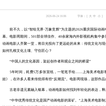
2026-06-24 16:06
字体： [
大
中
小
]
前不久，以“智绘无界·万象竞辉”为主题的2026重庆国际动
幕。电影周期间，501部全球佳作、40余家海内外影视机构集中参
动画电影人齐聚一堂，将目光投向了更远处的未来：传统文化与现
如何扎根文化土壤、守住匠心？
“中国人的文化基因，架起创作者和观众之间的桥梁”
5年时间，耗费5万多张宣纸，一笔笔手绘……上海美术电影
娃》，在许多人看来传统得有些“反潮流”。电影周现场，这部作
古老非遗元素融入银幕，动画电影如何找到年轻化的表达，释放
“中华优秀传统文化是国产动画电影的富矿。”上海美术电影制