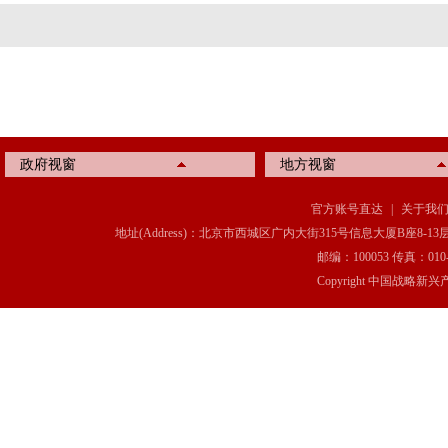
政府视窗
地方视窗
官方账号直达
|
关于我
地址(Address)：北京市西城区广内大街315号信息大厦B座8-13层(8-13 Floor, IT C
邮编：100053 传真：010-6369
Copyright 中国战略新