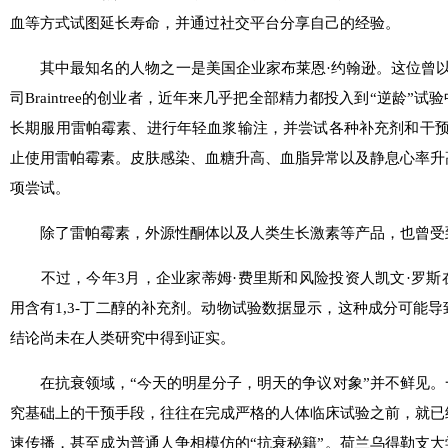
血等方式试图延长寿命，并通过社交平台分享自己的经验。
其中最知名的人物之一是美国企业家布莱恩·约翰逊。这位曾以
司Braintree的创业者，近年来几乎把全部精力都投入到“逆龄”试
长期服用雷帕霉素、进行年轻血浆输注，并尝试各种补充剂和干预
止使用雷帕霉素。皮肤感染、血糖升高、血脂异常以及静息心率升
项尝试。
除了雷帕霉素，外源性酮体以及人类生长激素等产品，也曾受
不过，今年3月，企业家蒂姆·费里斯和风险投资人凯文·罗斯
用含有1,3-丁二醇的补充剂。动物试验数据显示，这种成分可能
结论尚未在人类研究中得到证实。
在抗衰领域，“今天的明星分子，明天的争议对象”并不鲜见。
究基础上的干预手段，往往在完成严格的人体临床试验之前，就已
速传播，甚至成为普通人争相模仿的“抗衰秘籍”。荷兰乌得勒支