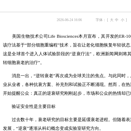
2026-06-24 16:06
字体： [
大
中
小
]
美国生物技术公司Life Biosciences本月宣布，其开发的ER
该疗法基于“部分细胞重编程”技术，旨在让老化细胞恢复年轻状
这是全球首个进入人体试验阶段的“逆衰疗法”，欧洲新闻网则将
转细胞衰老的治疗”。
消息一出，“逆转衰老”再次成为全球关注的焦点。与此同时，
业从业者，各种抗衰方案、补充剂和试验正不断涌现。然而，在热
开始提醒公众：真正的逆衰研究刚刚起步，市场和公众的热情却已
验证安全性是主要目标
过去数十年，衰老研究的目标主要是延缓衰老进程。但随着表
发展，“逆衰”逐渐从科幻概念变成实验室研究方向。