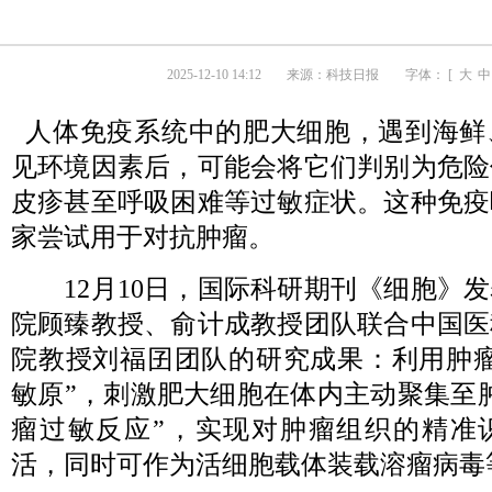
2025-12-10 14:12
来源：
科技日报
字体： [
大
中
人体免疫系统中的肥大细胞，遇到海鲜
见环境因素后，可能会将它们判别为危险
皮疹甚至呼吸困难等过敏症状。这种免疫
家尝试用于对抗肿瘤。
12月10日，国际科研期刊《细胞》发
院顾臻教授、俞计成教授团队联合中国医
院教授刘福囝团队的研究成果：利用肿瘤
敏原”，刺激肥大细胞在体内主动聚集至
瘤过敏反应”，实现对肿瘤组织的精准
活，同时可作为活细胞载体装载溶瘤病毒