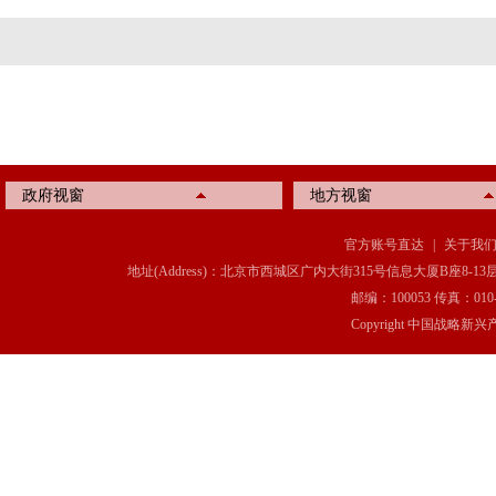
政府视窗
地方视窗
官方账号直达
|
关于我
地址(Address)：北京市西城区广内大街315号信息大厦B座8-13层(8-13 Floor, IT C
邮编：100053 传真：010-6369
Copyright 中国战略新