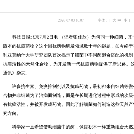
2026-07-03 16:07
字体： [
大
中
小
]
科技日报北京7月2日电 （记者张佳欣）为何同一种细菌，其“
版本的抗癌药物？这个困扰药物研发领域数十年的谜题，如今终于
利亚莫纳什大学研究团队首次揭示了细菌中不同酶混合搭配的机制
抗癌活性的天然化合物，为开发新一代抗癌药物提供了新思路。这
通讯》杂志。
许多抗生素、免疫抑制剂以及抗癌药物，最初都来自细菌等微
合物并非细菌为了治病而制造，而是在长期进化过程中形成的次级
有抗癌活性，并被开发成药物。因此了解细菌如何制造这些天然产
究方向。
科学家一直希望借助细菌中的酶，像搭积木一样重新组合天然