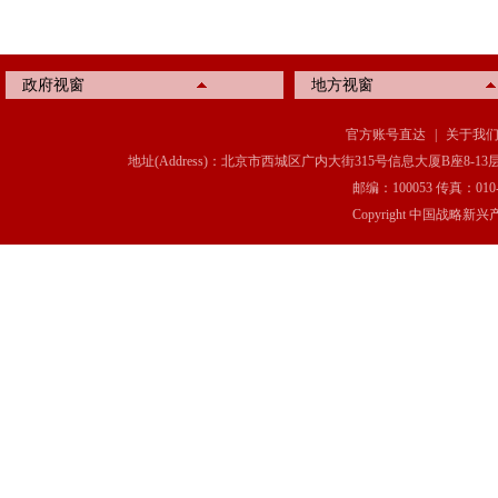
政府视窗
地方视窗
官方账号直达
|
关于我
地址(Address)：北京市西城区广内大街315号信息大厦B座8-13层(8-13 Floor, IT C
邮编：100053 传真：010-6369
Copyright 中国战略新