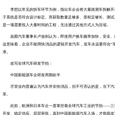
李想以常见的拆车环节为例，指出车企会将大量路测车拆解开
子系统是否符合设计标定。而获取数量足够多、里程足够长、测试
是一项需要投入大量时间的工程，无法通过其他方式人为压缩。
岚图汽车董事长卢放则认为，即使用户换车频率加快，安全、
这意味着，企业不能用快消品的逻辑开发汽车，造车永远要符合“车
准。
改写全球汽车研发节拍：
中国新能源车企研发周期砍半
尽管业内普遍认为汽车并非快消品，但不可否认的是，当下汽
革。
此前，欧洲和日本车企一度掌控着全球汽车工业的节拍――三
开发、稳定供应、层层审批，直到中国新能源汽车入场，才彻底改