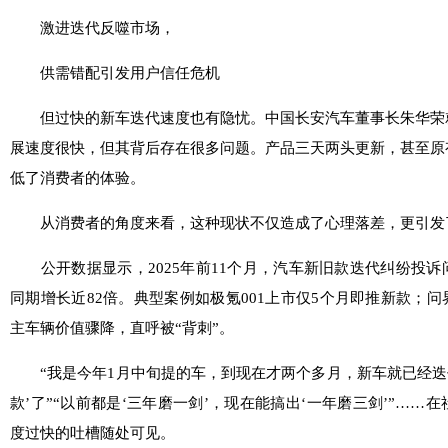
激进迭代反噬市场，
供需错配引发用户信任危机
但过快的新车迭代速度也有隐忧。中国长安汽车董事长朱华荣
展速度很快，但其背后存在很多问题。产品三天两头更新，甚至原
低了消费者的体验。
从消费者的角度来看，这种现状不仅造成了心理落差，更引发
公开数据显示，2025年前11个月，汽车新旧款迭代纠纷投诉问题
同期增长近82倍。典型案例如极氪001上市仅5个月即推新款；问
主车辆价值骤降，直呼被“背刺”。
“我是今年1月中旬提的车，到现在才两个多月，新车就已经迭代
款’了”“以前都是‘三年磨一剑’，现在能搞出‘一年磨三剑’”…
度过快的吐槽随处可见。