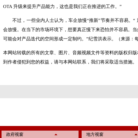
OTA 升级来提升产品能力，这也是我们正在推进的工作。”
不过，一些业内人士认为，车企放慢“推新”节奏并不容易。“ 
会放慢。在当下的市场环境下，想要真正慢下来恐怕并不容易。当
可能会对产品迭代的空间形成一定制约。”纪雪洪表示。（
来源：
本网站转载的所有的文章、图片、音频视频文件等资料的版权归版
到作者侵犯到您的权益，请与本网站联系，我们将采取适当措施。
政府视窗
地方视窗