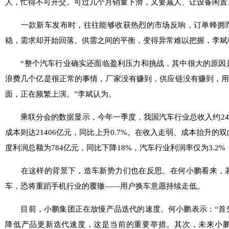
人，忙得不可开交。可过几个月销量下滑，又要减人、让设备闲置
一款新车发布时，往往能够收获热烈的市场反响，订单蜂拥而
稳，需求却开始回落。供需之间的平衡，变得异常难以把握，李斌
“整个汽车行业确实还面临盈利压力和挑战，其中很大的原因
浪费几个亿是很正常的事情，厂家没有赚到，供应链没有赚到，用
面，正在频繁上演。”李斌认为。
乘联分会的数据显示，今年一季度，我国汽车行业总收入约2412
成本则达21406亿元，同比上升0.7%。在收入走弱、成本抬升
度利润总额为784亿元，同比下降18%，汽车行业利润率仅为3.2
在这样的背景下，造车新势力们也在反思。在何小鹏看来，若
车，恐将重蹈手机行业的覆辙――用户换车意愿持续走低。
目前，小鹏集团正在放慢产品迭代的速度。何小鹏表示：“首
降低产品更新迭代速度，这是当前的重要举措。其次，未来小