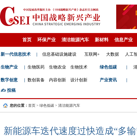
首页
环保产业
清洁能源汽车
新材料
信息产业
新一代信息技术
|
信息基础设施建设
互联网+
大数据
人工
生物产业
|
生物医药
生物农业
生物技术
绿色低碳
|
数字创意
|
数创装备
内容创新
设计创新
产业资讯
|
✍️
投稿
您的位置：
首页
>
绿色低碳
>
清洁能源汽车
新能源车迭代速度过快造成“多输