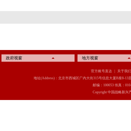
政府视窗
地方视窗
官方账号直达
|
关于我
地址(Address)：北京市西城区广内大街315号信息大厦B座8-13层(8-13 Floor, IT C
邮编：100053 传真：010-6369
Copyright 中国战略新