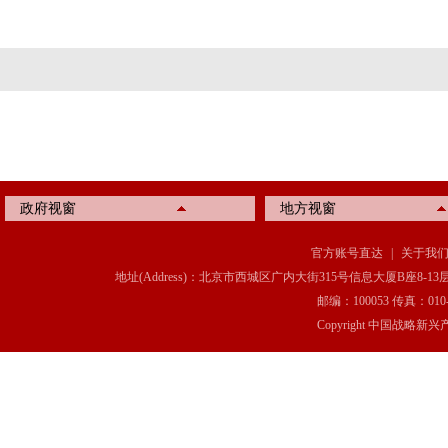
政府视窗
地方视窗
官方账号直达
|
关于我
地址(Address)：北京市西城区广内大街315号信息大厦B座8-13层(8-13 Floor, IT C
邮编：100053 传真：010-6369
Copyright 中国战略新