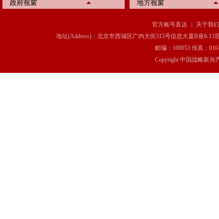
政府视窗
地方视窗
官方账号直达
|
关于我
地址(Address)：北京市西城区广内大街315号信息大厦B座8-13层(8-13 Floor, IT C
邮编：100053 传真：010-6369
Copyright 中国战略新