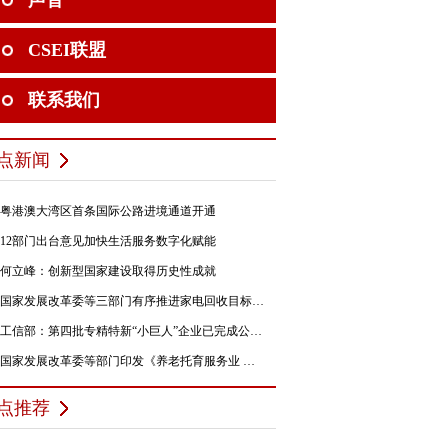
声音
CSEI联盟
联系我们
点新闻
粤港澳大湾区首条国际公路进境通道开通
12部门出台意见加快生活服务数字化赋能
何立峰：创新型国家建设取得历史性成就
国家发展改革委等三部门有序推进家电回收目标责任制行动
工信部：第四批专精特新“小巨人”企业已完成公示，民营企业占84%
国家发展改革委等部门印发《养老托育服务业 纾困扶持若干政策措施》的通知
点推荐