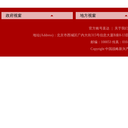
政府视窗
地方视窗
官方账号直达
|
关于我
地址(Address)：北京市西城区广内大街315号信息大厦B座8-13层(8-13 Floor, IT C
邮编：100053 传真：010-6369
Copyright 中国战略新