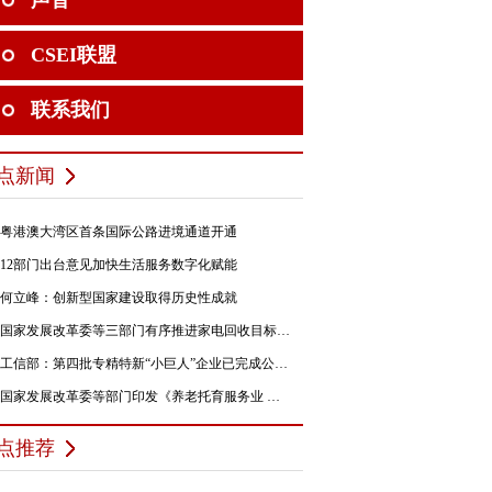
声音
CSEI联盟
联系我们
点新闻
粤港澳大湾区首条国际公路进境通道开通
12部门出台意见加快生活服务数字化赋能
何立峰：创新型国家建设取得历史性成就
国家发展改革委等三部门有序推进家电回收目标责任制行动
工信部：第四批专精特新“小巨人”企业已完成公示，民营企业占84%
国家发展改革委等部门印发《养老托育服务业 纾困扶持若干政策措施》的通知
点推荐